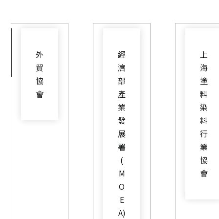
外
經
上
貿
濟
海
協
部
塗
會
產
料
業
染
發
料
展
行
署
業
(
協
M
會
O
E
A)