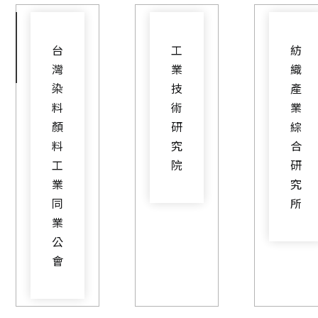
台
工
紡
灣
業
織
染
技
產
料
術
業
顏
研
綜
料
究
合
工
院
研
業
究
同
所
業
公
會