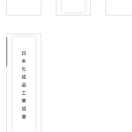
日
本
化
成
品
工
業
協
會